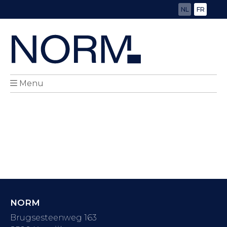
NL
FR
Menu
NORM
Brugsesteenweg 163