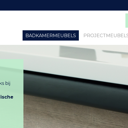
BADKAMERMEUBELS
PROJECTMEUBEL
s bij
ische