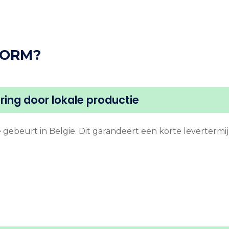
NORM?
ering door lokale productie
gebeurt in België. Dit garandeert een korte levertermi