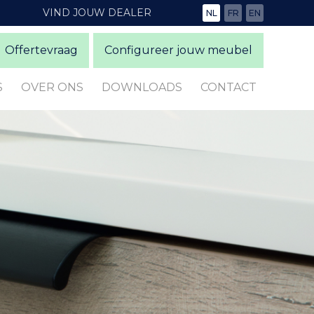
VIND JOUW DEALER
NL
FR
EN
Offertevraag
Configureer jouw meubel
S
OVER ONS
DOWNLOADS
CONTACT