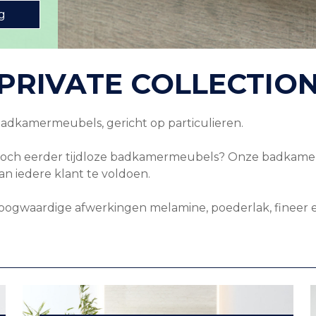
g
PRIVATE COLLECTIO
e badkamermeubels, gericht op particulieren.
h eerder tijdloze badkamermeubels? Onze badkamercoll
n iedere klant te voldoen.
hoogwaardige afwerkingen melamine, poederlak, fineer e