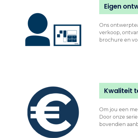
Eigen ont
Ons ontwerptea
verkoop, ontvan
brochure en voo
Kwaliteit 
Om jou een meu
Door onze seri
bovendien aanbi