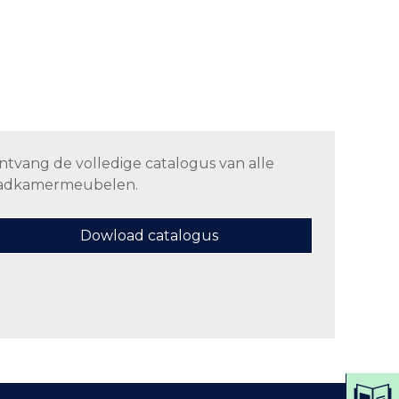
ntvang de volledige catalogus van alle
adkamermeubelen.
Dowload catalogus
DO