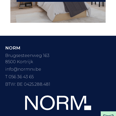
NORM
Brugsesteenweg 163
8500 Kortrijk
info@normnv.be
T 056 36 43 65
BTW: BE 0425.288.481
DO