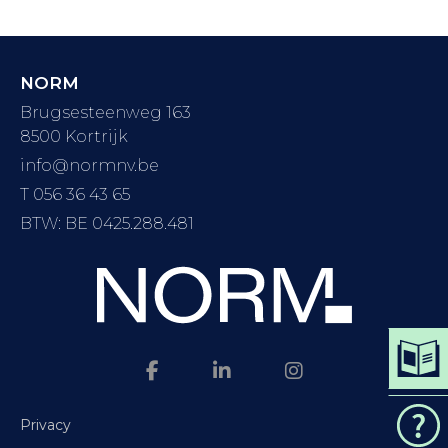
NORM
Brugsesteenweg 163
8500 Kortrijk
info@normnv.be
T 056 36 43 65
BTW: BE 0425.288.481
DO
CAT
Privacy
VRAA