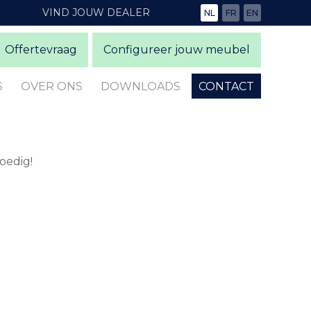
VIND JOUW DEALER
NL
FR
EN
Offertevraag
Configureer jouw meubel
S
OVER ONS
DOWNLOADS
CONTACT
oedig!