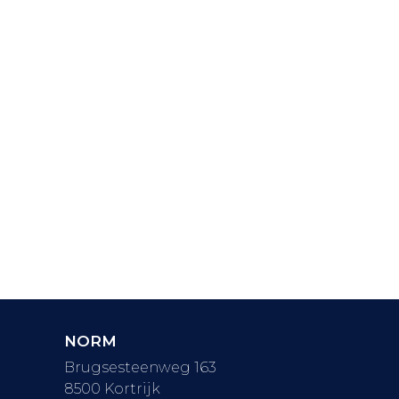
NORM
Brugsesteenweg 163
8500 Kortrijk