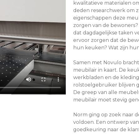
kwalitatieve materialen o
deden researchwerk om z
eigenschappen deze meube
zorgen van de bewoners?
dat dagdagelijkse taken 
ervoor zorgen dat de bew
hun keuken? Wat zijn hun 
Samen met Novulo brachte
meubilair in kaart. De keu
werkbladen en de kledingk
rolstoelgebruiker blijven
De greep van alle meubels 
meubilair moet stevig geno
Norm ging op zoek naar de
voldoen. Een ontwerp van
goedkeuring naar de klant