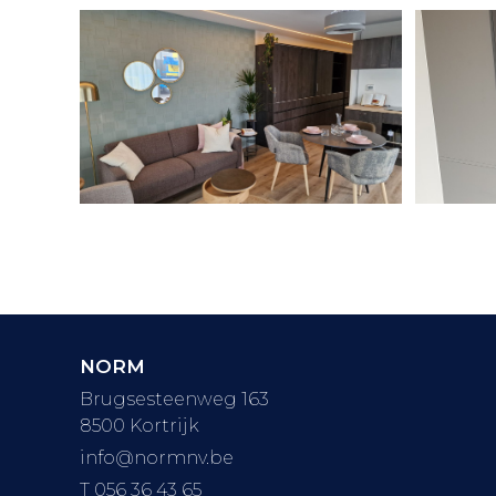
NORM
Brugsesteenweg 163
8500 Kortrijk
info@normnv.be
T 056 36 43 65