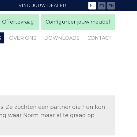
VIND JOUW DEALER
NL
FR
EN
Offertevraag
Configureer jouw meubel
S
OVER ONS
DOWNLOADS
CONTACT
g
ses. Ze zochten een partner die hun kon
ing waar Norm maar al te graag op