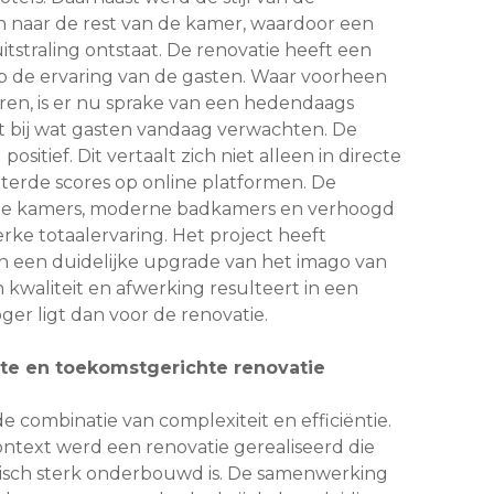
naar de rest van de kamer, waardoor een
itstraling ontstaat. De renovatie heeft een
p de ervaring van de gasten. Waar voorheen
en, is er nu sprake van een hedendaags
t bij wat gasten vandaag verwachten. De
ositief. Dit vertaalt zich niet alleen in directe
eterde scores op online platformen. De
de kamers, moderne badkamers en verhoogd
rke totaalervaring. Het project heeft
n een duidelijke upgrade van het imago van
n kwaliteit en afwerking resulteert in een
er ligt dan voor de renovatie.
hte en toekomstgerichte renovatie
 de combinatie van complexiteit en efficiëntie.
ntext werd een renovatie gerealiseerd die
tisch sterk onderbouwd is. De samenwerking