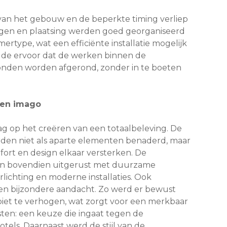
van het gebouw en de beperkte timing verliep
ingen en plaatsing werden goed georganiseerd
rtype, wat een efficiënte installatie mogelijk
de ervoor dat de werken binnen de
onden worden afgerond, zonder in te boeten
 en imago
lag op het creëren van een totaalbeleving. De
en niet als aparte elementen benaderd, maar
fort en design elkaar versterken. De
jn bovendien uitgerust met duurzame
lichting en moderne installaties. Ook
en bijzondere aandacht. Zo werd er bewust
et te verhogen, wat zorgt voor een merkbaar
ten: een keuze die ingaat tegen de
otels. Daarnaast werd de stijl van de