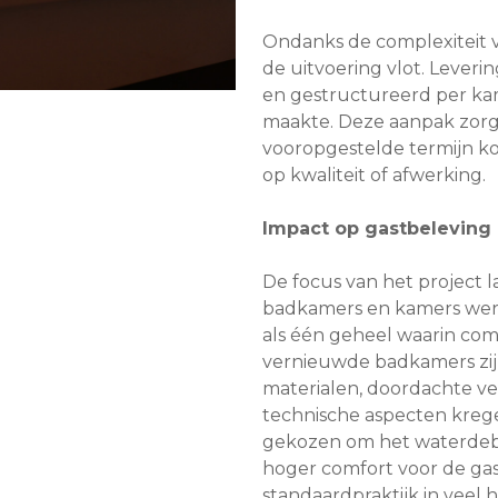
Ondanks de complexiteit 
de uitvoering vlot. Lever
en gestructureerd per kame
maakte. Deze aanpak zorg
vooropgestelde termijn k
op kwaliteit of afwerking.
Impact op gastbeleving
De focus van het project 
badkamers en kamers werd
als één geheel waarin com
vernieuwde badkamers zi
materialen, doordachte ver
technische aspecten kreg
gekozen om het waterdebi
hoger comfort voor de gas
standaardpraktijk in veel h