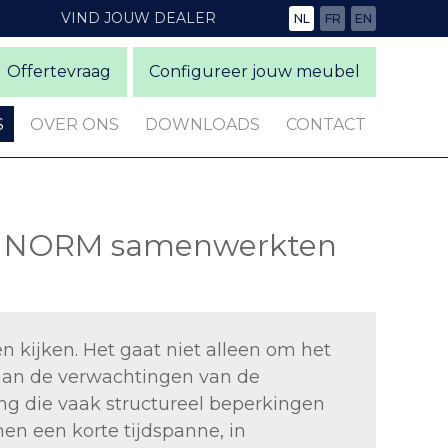
VIND JOUW DEALER
NL
FR
EN
Offertevraag
Configureer jouw meubel
S
OVER ONS
DOWNLOADS
CONTACT
en NORM samenwerkten
 kijken. Het gaat niet alleen om het
 aan de verwachtingen van de
g die vaak structureel beperkingen
en een korte tijdspanne, in