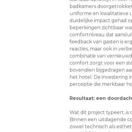
badkamers doorgetrokken 
uniforme en kwalitatieve u
duidelijke impact gehad o
beperkingen zichtbaar war
comfortniveau dat aanslui
feedback van gasten is erg p
reacties, maar ook in verb
combinatie van vernieuw
comfort zorgt voor een ste
bovendien bijgedragen aa
het hotel. De investering i
perceptie die merkbaar hog
Resultaat: een doordac
Wat dit project typeert, is
Binnen een uitdagende co
zowel technisch als esthe