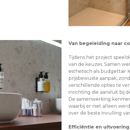
Van begeleiding naar c
Tijdens het project speel
van de keuzes. Samen wer
esthetisch als budgettai
prijsbewuste aanpak, zonde
verschillende opties te ve
inrichting die aansluit bij
De samenwerking kenmerkt
waarbij er niet alleen we
over de beste invulling va
Efficiëntie en uitvoering