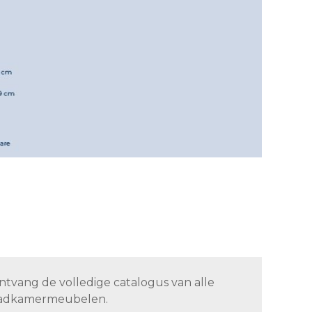
ntvang de volledige catalogus van alle
adkamermeubelen.