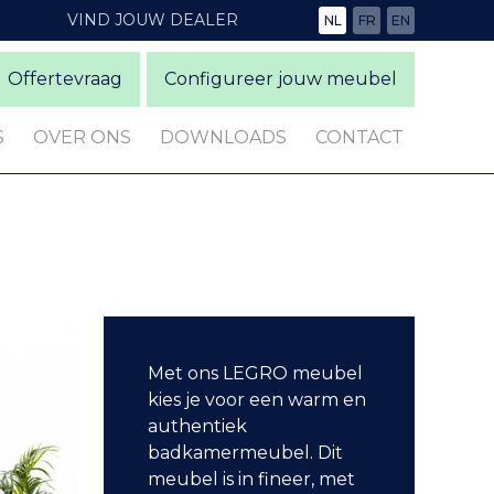
VIND JOUW DEALER
NL
FR
EN
Offertevraag
Configureer jouw meubel
S
OVER ONS
DOWNLOADS
CONTACT
Met ons LEGRO meubel
kies je voor een warm en
authentiek
badkamermeubel. Dit
meubel is in fineer, met