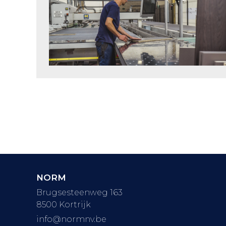
NORM
Brugsesteenweg 163
8500 Kortrijk
info@normnv.be