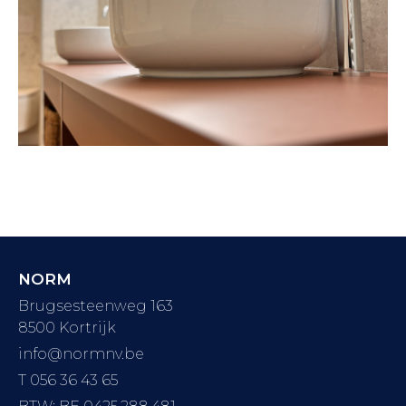
NORM
Brugsesteenweg 163
8500 Kortrijk
info@normnv.be
T 056 36 43 65